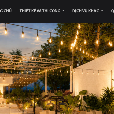
G CHỦ
THIẾT KẾ VÀ THI CÔNG
DỊCH VỤ KHÁC
Q