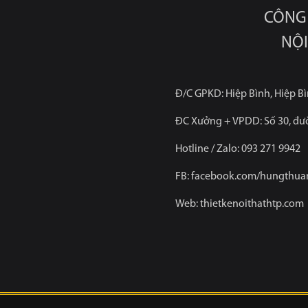
CÔNG 
NỘI
Đ/C GPKD: Hiệp Bình, Hiệp B
ĐC Xưởng + VPDD: Số 30, đư
Hotline / Zalo:
093 271 9942
FB: facebook.com/hungthuan
Web: thietkenoithathtp.com