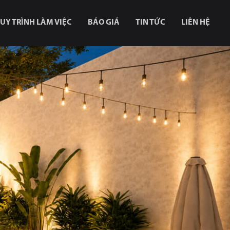
UY TRÌNH LÀM VIỆC
BÁO GIÁ
TIN TỨC
LIÊN HỆ