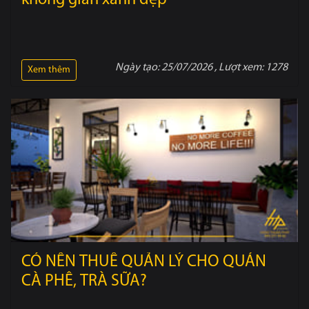
Ngày tạo:
25/07/2026
, Lượt xem:
1278
Xem thêm
CÓ NÊN THUÊ QUẢN LÝ CHO QUÁN
CÀ PHÊ, TRÀ SỮA?