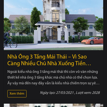
Nhà Ống 3 Tầng Mái Thái – Vì Sao
Càng Nhiều Chủ Nhà Xuống Tiền
Không Mỏi Tay
Ngoài kiểu nhà ống 3 tầng mái thái thì còn vô vàn những
thiết kế nhà ống 3 tầng khác mà chủ nhà có thể chọn lựa.
Ấy vậy mà đến nay đây vẫn là kiểu nhà chiếm trọn sự yêu
thích của gia chủ.
Ngày tạo:
27/03/2021
, Lượt xem:
2028
Xem thêm