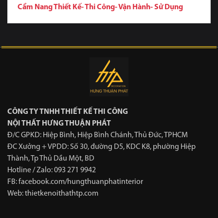
Cẩm Nang Thiết Kế- Thi Công- Vận Hành- Sử Dụng
CÔNG TY TNHH THIẾT KẾ THI CÔNG
NỘI THẤT HƯNG THUẬN PHÁT
Đ/C GPKD: Hiệp Bình, Hiệp Bình Chánh, Thủ Đức, TPHCM
ĐC Xưởng + VPDD: Số 30, đường D5, KDC K8, phường Hiệp
Thành, Tp Thủ Dầu Một, BD
Hotline / Zalo:
093 271 9942
FB: facebook.com/hungthuanphatinterior
Web: thietkenoithathtp.com