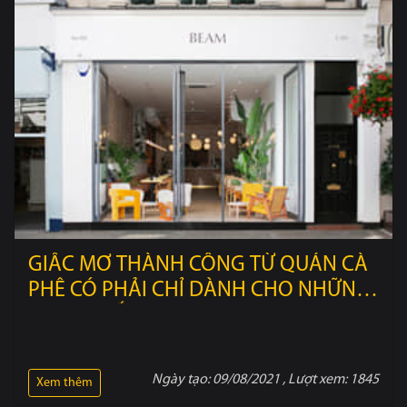
GIẤC MƠ THÀNH CÔNG TỪ QUÁN CÀ
PHÊ CÓ PHẢI CHỈ DÀNH CHO NHỮNG
AI MAY MẮN.
Ngày tạo:
09/08/2021
, Lượt xem:
1845
Xem thêm